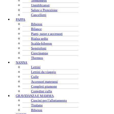
Termometri
Umidificatori
Salute e Protezione
Cancelletti
PAPPA
Biberon
Bilance
Piatti, tazze e accessori
Rialza sedia
Scalda-biberon
Seggioloni
Cuocipappa
Thermos
NANNA
Lettini
Lettini da viaggio
Culle
Accessori materassi
Completi piumone
Corredini culla
GRAVIDANZA E MAMMA
Cuscini per l’allattamento
Tiralatte
Biberon