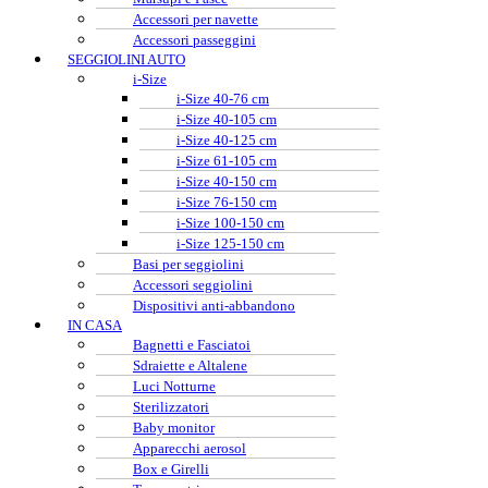
Accessori per navette
Accessori passeggini
SEGGIOLINI AUTO
i-Size
i-Size 40-76 cm
i-Size 40-105 cm
i-Size 40-125 cm
i-Size 61-105 cm
i-Size 40-150 cm
i-Size 76-150 cm
i-Size 100-150 cm
i-Size 125-150 cm
Basi per seggiolini
Accessori seggiolini
Dispositivi anti-abbandono
IN CASA
Bagnetti e Fasciatoi
Sdraiette e Altalene
Luci Notturne
Sterilizzatori
Baby monitor
Apparecchi aerosol
Box e Girelli