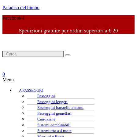
Paradiso del bimbo
Facebook-f
Spedizioni gratuite per ordini superiori a € 29
0
Menu
A PASSEGGIO
Passeggini
Passeggini leggeri
Passeggini bagaglio a mano
Passeggini gemellari
Carrozzine
Sistemi combinabili
Sistemi trio a 4 ruote
Marsupi e Fasce