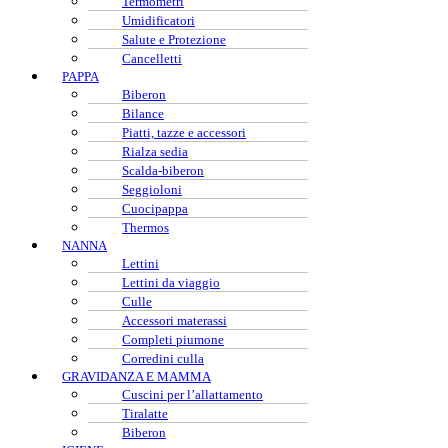
Termometri
Umidificatori
Salute e Protezione
Cancelletti
PAPPA
Biberon
Bilance
Piatti, tazze e accessori
Rialza sedia
Scalda-biberon
Seggioloni
Cuocipappa
Thermos
NANNA
Lettini
Lettini da viaggio
Culle
Accessori materassi
Completi piumone
Corredini culla
GRAVIDANZA E MAMMA
Cuscini per l’allattamento
Tiralatte
Biberon