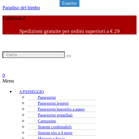
Esaurito
Esaurito
Paradiso del bimbo
Facebook-f
Spedizioni gratuite per ordini superiori a € 29
0
Menu
A PASSEGGIO
Passeggini
Passeggini leggeri
Passeggini bagaglio a mano
Passeggini gemellari
Carrozzine
Sistemi combinabili
Sistemi trio a 4 ruote
Marsupi e Fasce