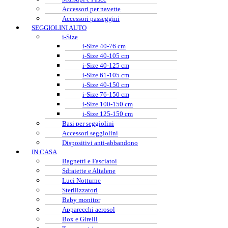
Accessori per navette
Accessori passeggini
SEGGIOLINI AUTO
i-Size
i-Size 40-76 cm
i-Size 40-105 cm
i-Size 40-125 cm
i-Size 61-105 cm
i-Size 40-150 cm
i-Size 76-150 cm
i-Size 100-150 cm
i-Size 125-150 cm
Basi per seggiolini
Accessori seggiolini
Dispositivi anti-abbandono
IN CASA
Bagnetti e Fasciatoi
Sdraiette e Altalene
Luci Notturne
Sterilizzatori
Baby monitor
Apparecchi aerosol
Box e Girelli